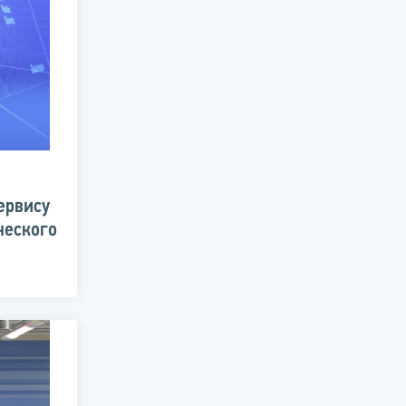
ервису
ческого