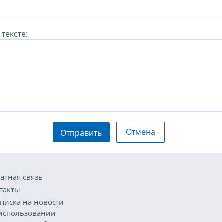
тексте:
Отмена
Отправить
атная связь
такты
писка на новости
использовании