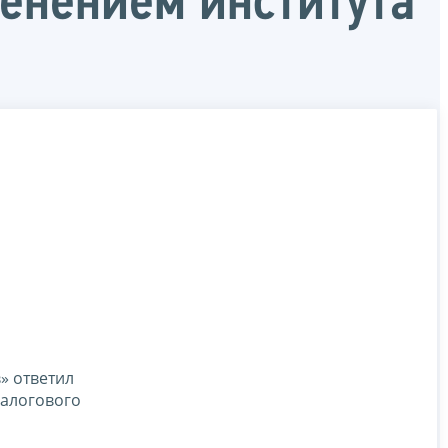
менением института
» ответил
налогового