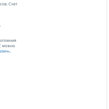
сов. Счет
,
копления
НС можно
шлин
»,