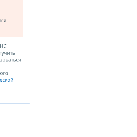
тся
ФНС
лучить
зоваться
ого
ческой