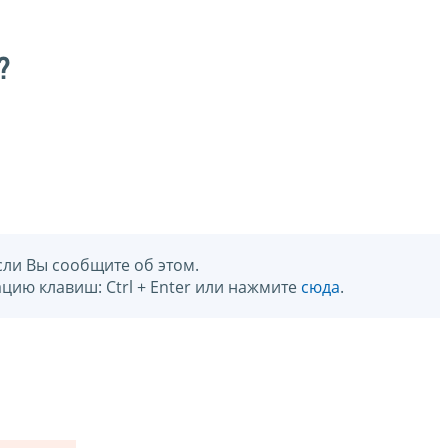
?
сли Вы сообщите об этом.
цию клавиш: Ctrl + Enter или нажмите
сюда
.