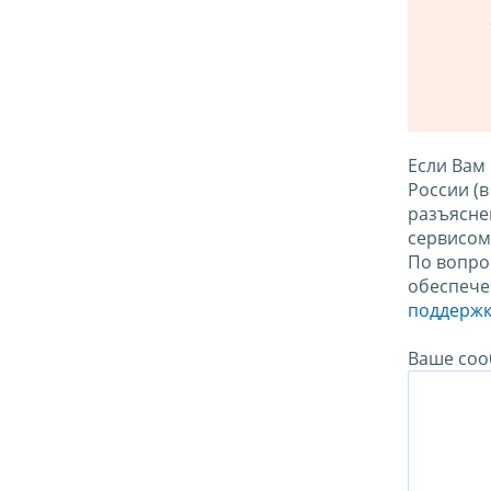
Если Вам
России (
разъясне
сервисо
По вопро
обеспече
поддержк
Ваше соо