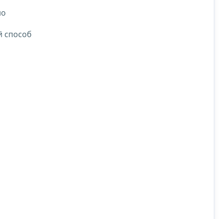
но
й способ