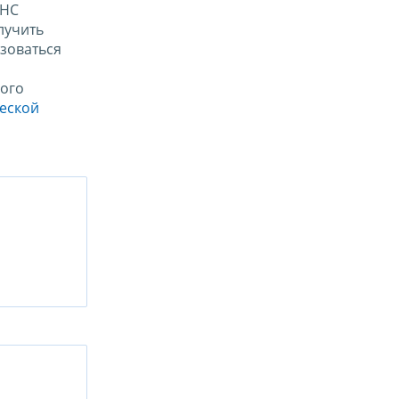
ФНС
лучить
зоваться
ого
ческой