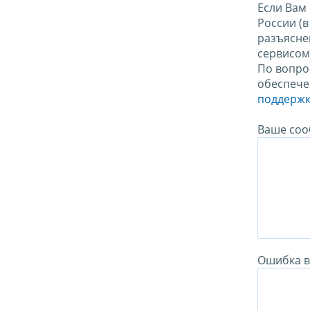
Если Вам
России (
разъясне
сервисо
По вопро
обеспече
поддержк
Ваше соо
Ошибка в 