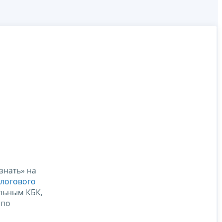
знать» на
алогового
льным КБК,
 по