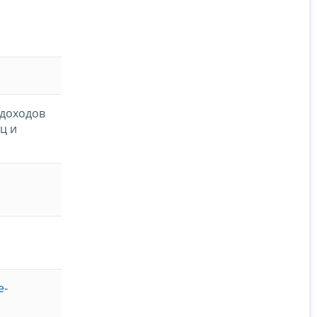
 доходов
ц и
e-