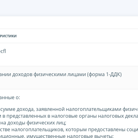
ЕРИСТИКИ
cfl
ании доходов физическими лицами (форма 1-ДДК)
анные о:
сумме дохода, заявленной налогоплательщиками физи
 в представленных в налоговые органы налоговых декл
 на доходы физических лиц;
стве налогоплательщиков, которым предоставлены соц
иционные, имущественные налоговые вычеты;