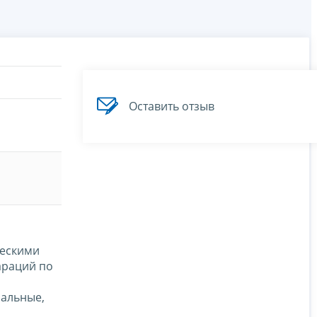
Оставить отзыв
ческими
араций по
иальные,