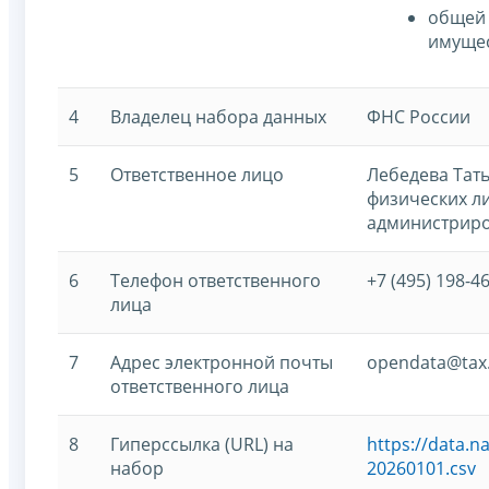
общей 
имущес
4
Владелец набора данных
ФНС России
5
Ответственное лицо
Лебедева Тат
физических л
администриро
6
Телефон ответственного
+7 (495) 198-46
лица
7
Адрес электронной почты
opendata@tax.
ответственного лица
8
Гиперссылка (URL) на
https://data.n
набор
20260101.csv