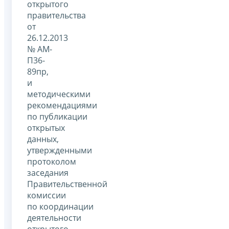
открытого
правительства
от
26.12.2013
№ АМ-
П36-
89пр,
и
методическими
рекомендациями
по публикации
открытых
данных,
утвержденными
протоколом
заседания
Правительственной
комиссии
по координации
деятельности
открытого