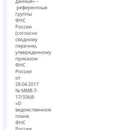
данные» –
референтные
группы
ФНС
России
(согласно
сводному
перечню,
утвержденному
приказом
ФНС
России
от
28.04.2017
№ ММВ-7-
17/336@
«О
ведомственном
плане
ФНС
России