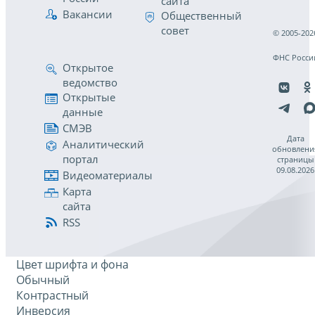
сайта
Вакансии
Общественный
совет
© 2005-202
ФНС Росси
Открытое
ведомство
Открытые
данные
СМЭВ
Дата
Аналитический
обновлени
портал
страницы
09.08.2026
Видеоматериалы
Карта
сайта
RSS
Цвет шрифта и фона
Обычный
Контрастный
Инверсия