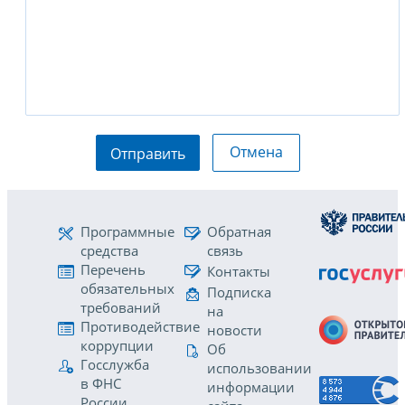
Отмена
Отправить
Программные
Обратная
средства
связь
Перечень
Контакты
обязательных
Подписка
требований
на
Противодействие
новости
коррупции
Об
Госслужба
использовании
в ФНС
информации
России