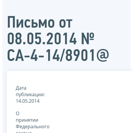
Письмо от
08.05.2014 №
СА-4-14/8901@
Дата
публикации:
14.05.2014
О
принятии
Федерального
закона