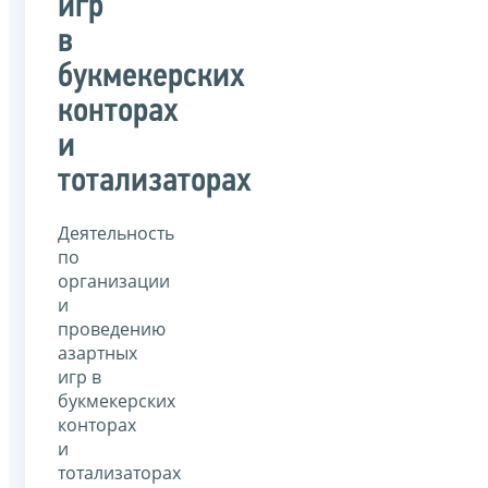
игр
в
букмекерских
конторах
и
тотализаторах
Деятельность
по
организации
и
проведению
азартных
игр в
букмекерских
конторах
и
тотализаторах