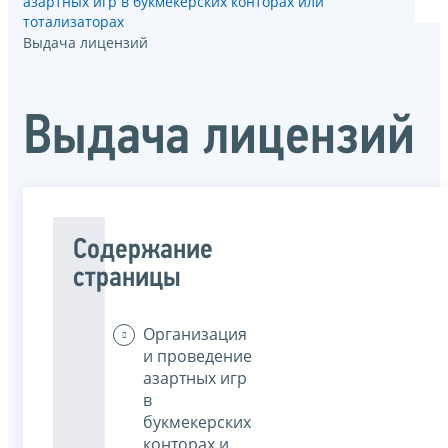
азартных игр в букмекерских конторах или
тотализаторах
Выдача лицензий
Выдача лицензий
Содержание
страницы
Организация
и проведение
азартных игр
в
букмекерских
конторах и