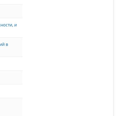
ности, и
ий в