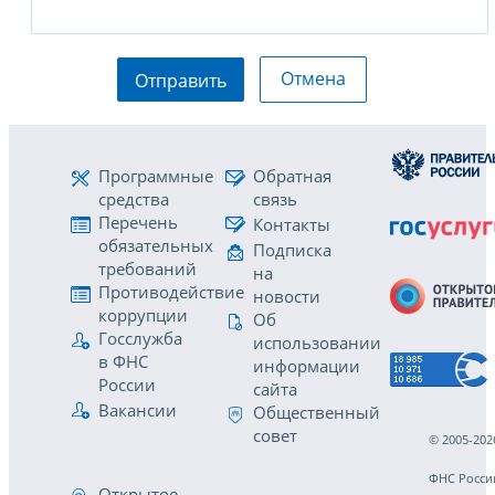
Отмена
Отправить
Программные
Обратная
средства
связь
Перечень
Контакты
обязательных
Подписка
требований
на
Противодействие
новости
коррупции
Об
Госслужба
использовании
в ФНС
информации
России
сайта
Вакансии
Общественный
совет
© 2005-202
ФНС Росси
Открытое