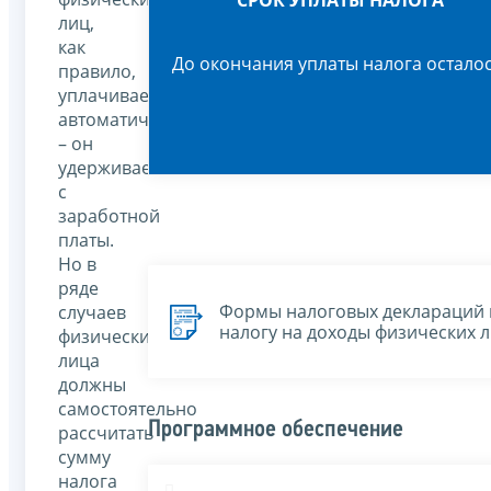
СРОК УПЛАТЫ НАЛОГА
лиц,
как
До окончания уплаты налога осталос
правило,
уплачивается
автоматически
– он
удерживается
с
заработной
платы.
Но в
ряде
Формы налоговых деклараций 
случаев
налогу на доходы физических 
физические
лица
должны
самостоятельно
Программное обеспечение
рассчитать
сумму
налога