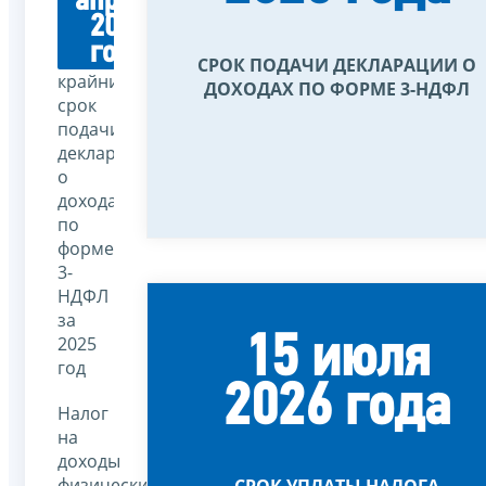
апреля
2026
года
СРОК ПОДАЧИ ДЕКЛАРАЦИИ О
крайний
ДОХОДАХ ПО ФОРМЕ 3-НДФЛ
срок
подачи
декларации
о
доходах
по
форме
3-
НДФЛ
за
15 июля
2025
год
2026 года
Налог
на
доходы
физических