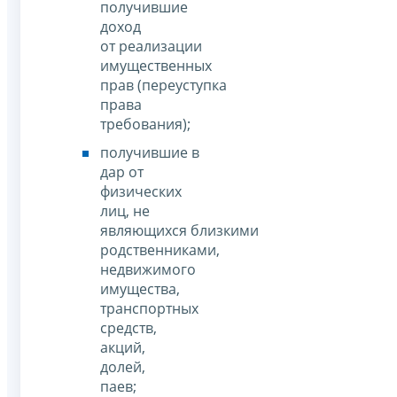
получившие
доход
от реализации
имущественных
прав (переуступка
права
требования);
получившие в
дар от
физических
лиц, не
являющихся близкими
родственниками,
недвижимого
имущества,
транспортных
средств,
акций,
долей,
паев;