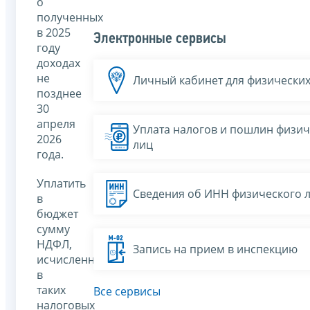
о
полученных
в 2025
Электронные сервисы
году
доходах
не
Личный кабинет для физических
позднее
30
апреля
Уплата налогов и пошлин физич
2026
лиц
года.
Уплатить
Сведения об ИНН физического 
в
бюджет
сумму
НДФЛ,
Запись на прием в инспекцию
исчисленную
в
таких
Все сервисы
налоговых