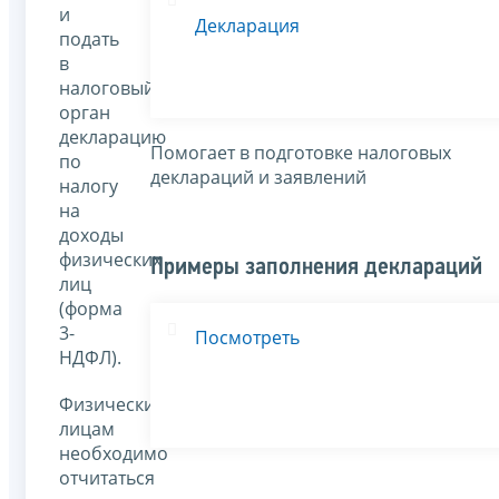
и
Декларация
подать
в
налоговый
орган
декларацию
Помогает в подготовке налоговых
по
деклараций и заявлений
налогу
на
доходы
физических
Примеры заполнения деклараций
лиц
(форма
3-
Посмотреть
НДФЛ).
Физическим
лицам
необходимо
отчитаться