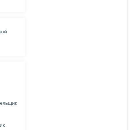
вой
тельщик
ик