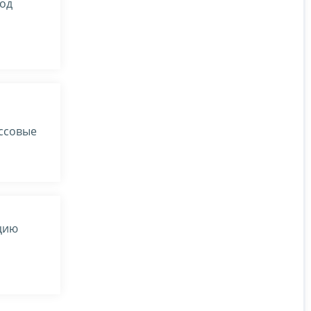
под
ассовые
цию