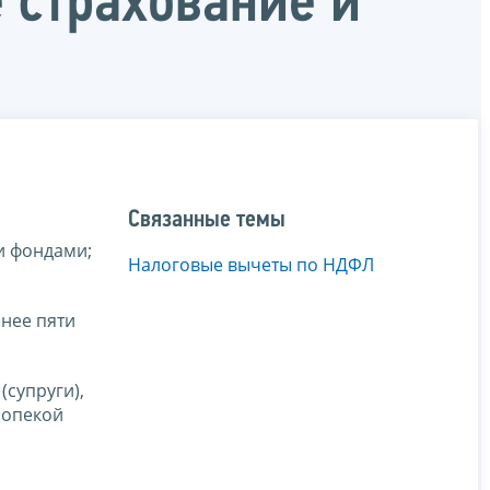
 страхование и
Связанные темы
и фондами;
Налоговые вычеты по НДФЛ
енее пяти
(супруги),
 опекой