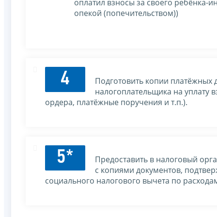
оплатил взносы за своего ребёнка-и
опекой (попечительством))
4
Подготовить копии платёжных 
налогоплательщика на уплату в
ордера, платёжные поручения и т.п.).
5*
Предоставить в налоговый орг
с копиями документов, подтве
социального налогового вычета по расходам