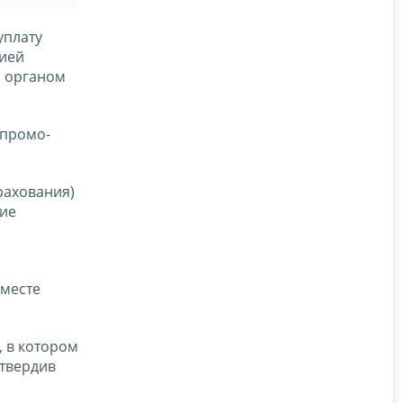
уплату
цией
м органом
 промо-
рахования)
щие
вместе
 в котором
дтвердив