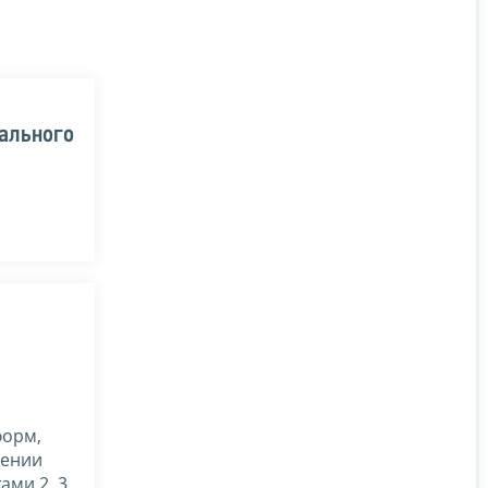
ального
форм,
дении
ми 2, 3,