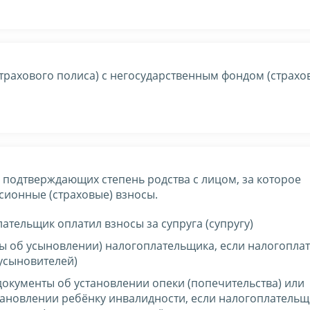
трахового полиса) с негосударственным фондом (страхо
 подтверждающих степень родства с лицом, за которое
сионные (страховые) взносы.
лательщик оплатил взносы за супруга (супругу)
ты об усыновлении) налогоплательщика, если налогопла
(усыновителей)
документы об установлении опеки (попечительства) или
становлении ребёнку инвалидности, если налогоплательщ