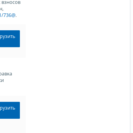
х взносов
н,
11/736@
.
рузить
равка
ки
рузить