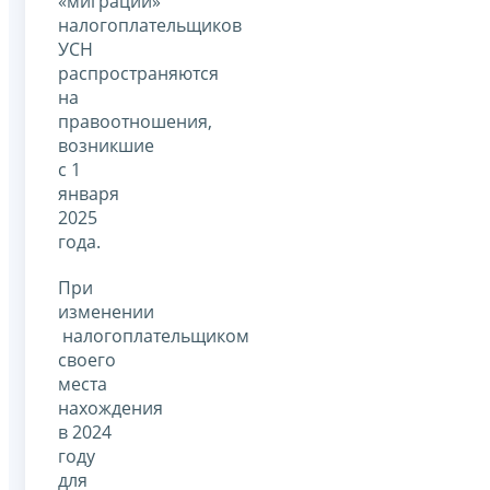
«миграции»
налогоплательщиков
УСН
распространяются
на
правоотношения,
возникшие
с 1
января
2025
года.
При
изменении
налогоплательщиком
своего
места
нахождения
в 2024
году
для