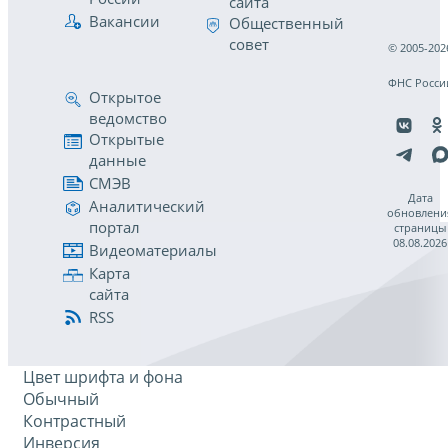
сайта
Вакансии
Общественный
совет
© 2005-202
ФНС Росси
Открытое
ведомство
Открытые
данные
СМЭВ
Дата
Аналитический
обновлени
портал
страницы
08.08.2026
Видеоматериалы
Карта
сайта
RSS
Цвет шрифта и фона
Обычный
Контрастный
Инверсия