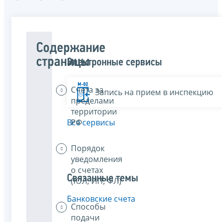
Содержание
страницы
Электронные сервисы
Счета за
Запись на прием в инспекцию
пределами
территории
РФ
Все сервисы
Порядок
уведомления
о счетах
Связанные темы
(ЮЛ, ИП, ФЛ)
Банковские счета
Способы
подачи