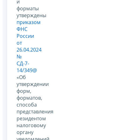
и
форматы
утверждены
приказом
ФНС
России
от
26.04.2024
№
СД-7-
14/349@
«Об
утверждении
форм,
форматов,
способа
представления
резидентом
налоговому
органу
уведомлений,