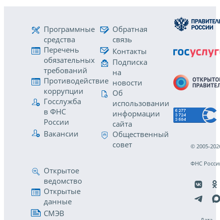
Программные
Обратная
средства
связь
Перечень
Контакты
обязательных
Подписка
требований
на
Противодействие
новости
коррупции
Об
Госслужба
использовании
в ФНС
информации
России
сайта
Вакансии
Общественный
совет
© 2005-202
ФНС Росси
Открытое
ведомство
Открытые
данные
СМЭВ
Дата