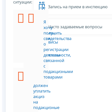
ситуации:
Запись на прием в инспекцию
Я
Я
Часто задаваемые вопросы
хочу
хочу
проверить,
получить
является
свидетельства
Все сервисы
ли
о
товар
регистрации
подакцизным
деятельности,
связанной
с
подакцизными
товарами
Я
должен
уплатить
акциз
на
подакцизные