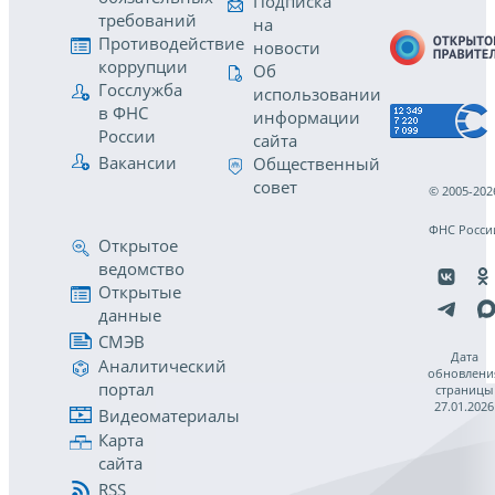
Подписка
требований
на
Противодействие
новости
коррупции
Об
Госслужба
использовании
в ФНС
информации
России
сайта
Вакансии
Общественный
совет
© 2005-202
ФНС Росси
Открытое
ведомство
Открытые
данные
СМЭВ
Дата
Аналитический
обновлени
портал
страницы
27.01.2026
Видеоматериалы
Карта
сайта
RSS