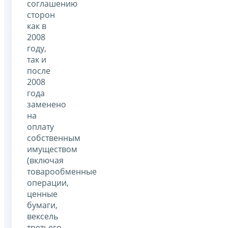
соглашению
сторон
как в
2008
году,
так и
после
2008
года
заменено
на
оплату
собственным
имуществом
(включая
товарообменные
операции,
ценные
бумаги,
вексель
третьего