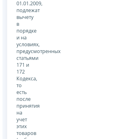
01.01.2009,
подлежат
вычету
в
порядке
и на
условиях,
предусмотренных
статьями
171 и
172
Кодекса,
то
есть
после
принятия
на
учет
этих
товаров