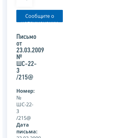
Сообщите о
неприменении
налоговым
органом
Письмо
указанного
от
письма
23.03.2009
№
ШС-22-
3
/215@
Номер:
№
ШС-22-
3
/215@
Дата
письма: