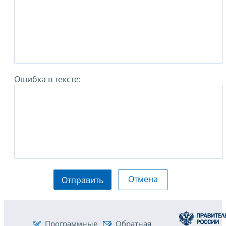
Ошибка в тексте:
Отмена
Отправить
Программные
Обратная