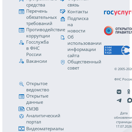
средства
связь
Перечень
Контакты
обязательных
Подписка
требований
на
Противодействие
новости
коррупции
Об
Госслужба
использовании
в ФНС
информации
России
сайта
Вакансии
Общественный
совет
© 2005-202
ФНС Росси
Открытое
ведомство
Открытые
данные
СМЭВ
Дата
Аналитический
обновлени
портал
страницы
17.07.2026
Видеоматериалы