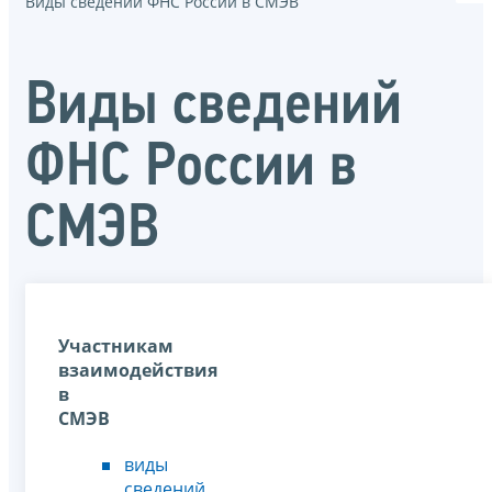
Виды сведений ФНС России в СМЭВ
Виды сведений
ФНС России в
СМЭВ
Участникам
взаимодействия
в
СМЭВ
виды
сведений