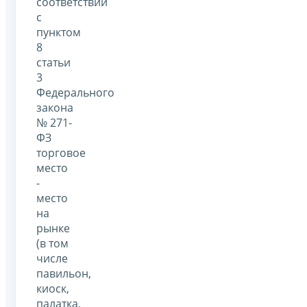
соответствии
с
пунктом
8
статьи
3
Федерального
закона
№ 271-
ФЗ
торговое
место
-
место
на
рынке
(в том
числе
павильон,
киоск,
палатка,