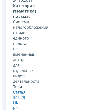
24.10.2011
Категория
(тематика)
письма:
Система
налогообложения
в виде
единого
налога
на
вмененный
доход
для
отдельных
видов
деятельности
Теги:
Статья
346.29
НК
РФ
,