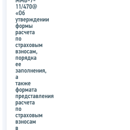
ММВ-7-
11/470@
«Об
утверждении
формы
расчета
по
страховым
взносам,
порядка
ее
заполнения,
а
также
формата
представления
расчета
по
страховым
взносам
в