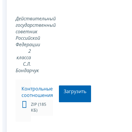
Действительный
государственный
советник
Российской
Федерации
2
класса
С.Л.
Бондарчук
Контрольные
Загрузить
соотношения
ZIP (185
КБ)