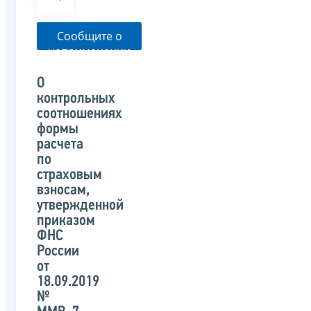
Сообщите о
неприменении
налоговым
органом
О
указанного
контрольных
письма
соотношениях
формы
расчета
по
страховым
взносам,
утвержденной
приказом
ФНС
России
от
18.09.2019
№