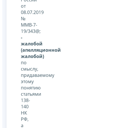
от
08.07.2019
№
ММВ-7-
19/343@;
-
жалобой
(апелляционной
жалобой)
по
смыслу,
придаваемому
этому
понятию
статьями
138-
140
НК
РФ,
а