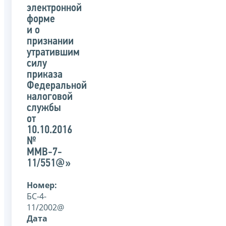
электронной
форме
и о
признании
утратившим
силу
приказа
Федеральной
налоговой
службы
от
10.10.2016
№
ММВ-7-
11/551@»
Номер:
БС-4-
11/2002@
Дата