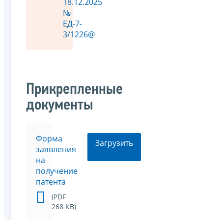
18.12.2025
№
ЕД-7-
3/1226@
Прикрепленные
документы
Форма
Загрузить
заявления
на
получение
патента
(PDF
268 KB)