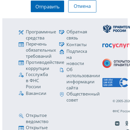
Отмена
Отправить
Программные
Обратная
средства
связь
Перечень
Контакты
обязательных
Подписка
требований
на
Противодействие
новости
коррупции
Об
Госслужба
использовании
в ФНС
информации
России
сайта
Вакансии
Общественный
совет
© 2005-202
ФНС Росси
Открытое
ведомство
Открытые