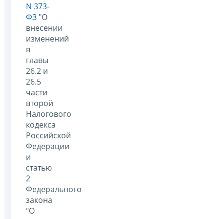
N 373-
ФЗ
"О
внесении
изменений
в
главы
26.2 и
26.5
части
второй
Налогового
кодекса
Российской
Федерации
и
статью
2
Федерального
закона
"О