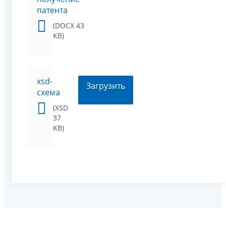
патента
(DOCX 43
KB)
xsd-
Загрузить
схема
(XSD
37
KB)