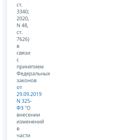
ст.
3340;
2020,
N 48,
ст.
7626)
в
связи
с
принятием
Федеральных
законов
от
29.09.2019
N 325-
ФЗ
"О
внесении
изменений
в
части