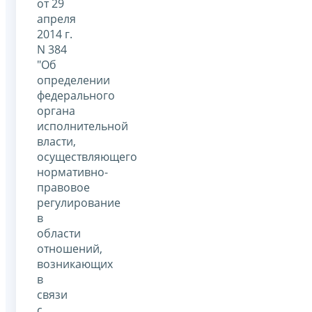
от 29
апреля
2014 г.
N 384
"Об
определении
федерального
органа
исполнительной
власти,
осуществляющего
нормативно-
правовое
регулирование
в
области
отношений,
возникающих
в
связи
с