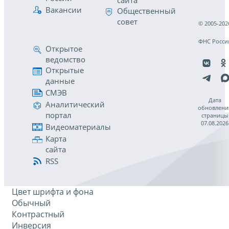
сайта
Вакансии
Общественный
совет
© 2005-202
ФНС Росси
Открытое
ведомство
Открытые
данные
СМЭВ
Дата
Аналитический
обновлени
портал
страницы
07.08.2026
Видеоматериалы
Карта
сайта
RSS
Цвет шрифта и фона
Обычный
Контрастный
Инверсия