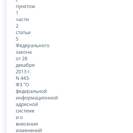
пунктом
1
части
2
статьи
5
Федерального
закона
от 28
декабря
2013 г.
N 443-
ФЗ "О
федеральной
информационной
адресной
системе
и о
внесении
изменений