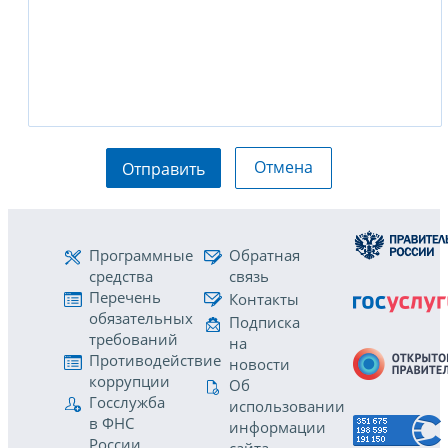
Отмена
Отправить
Программные
Обратная
средства
связь
Перечень
Контакты
обязательных
Подписка
требований
на
Противодействие
новости
коррупции
Об
Госслужба
использовании
в ФНС
информации
России