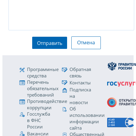
Отмена
Отправить
Программные
Обратная
средства
связь
Перечень
Контакты
обязательных
Подписка
требований
на
Противодействие
новости
коррупции
Об
Госслужба
использовании
в ФНС
информации
России
сайта
Вакансии
Общественный