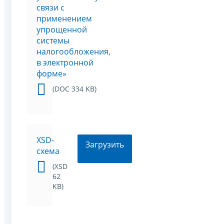
связи с
применением
упрощенной
системы
налогообложения,
в электронной
форме»
(DOC 334 KB)
XSD-
Загрузить
схема
(XSD
62
KB)