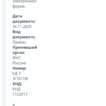
электронной
форме
Дата
документа:
26.11.2025
Вид
документа:
Приказ
Принявший
орган:
ФНС
России
Номер:
ЕД-7-
3/1017@
КНД:
КНД
1152017
В