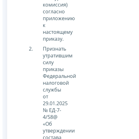
комиссия)
согласно
приложению
к
настоящему
приказу.
Признать
утратившим
силу
приказы
Федеральной
налоговой
службы
от
29.01.2025
№ ЕД-7-
4/58@
«Об
утверждении
состава