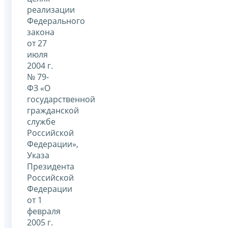
реализации
Федерального
закона
от 27
июля
2004 г.
№ 79-
ФЗ «О
государственной
гражданской
службе
Российской
Федерации»,
Указа
Президента
Российской
Федерации
от 1
февраля
2005 г.