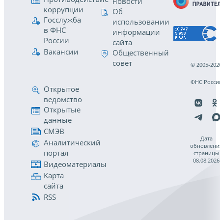
новости
коррупции
Об
Госслужба
использовании
в ФНС
информации
России
сайта
Вакансии
Общественный
совет
© 2005-202
ФНС Росси
Открытое
ведомство
Открытые
данные
СМЭВ
Дата
Аналитический
обновлени
портал
страницы
08.08.2026
Видеоматериалы
Карта
сайта
RSS