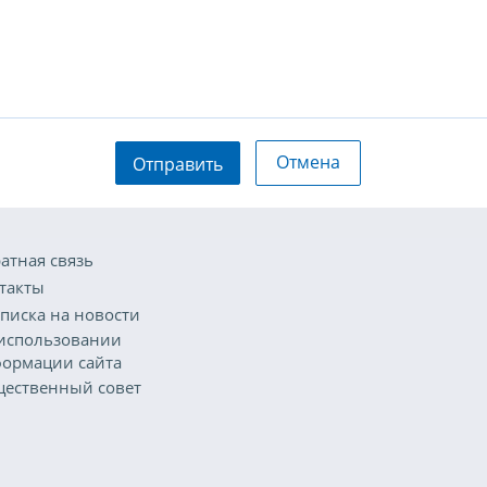
Отмена
Отправить
атная связь
такты
писка на новости
использовании
ормации сайта
ественный совет