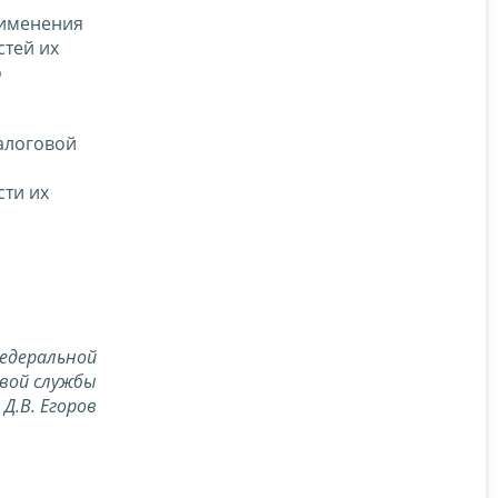
рименения
стей их
о
алоговой
ти их
едеральной
вой службы
Д.В. Егоров