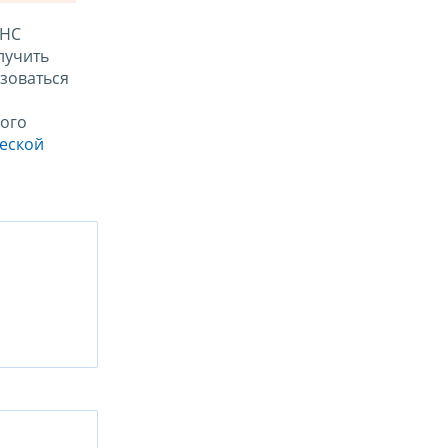
ФНС
лучить
зоваться
ого
ческой