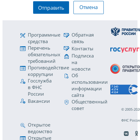
Отмена
Отправить
Программные
Обратная
средства
связь
Перечень
Контакты
обязательных
Подписка
требований
на
Противодействие
новости
коррупции
Об
Госслужба
использовании
в ФНС
информации
России
сайта
Вакансии
Общественный
совет
© 2005-202
ФНС Росси
Открытое
ведомство
Открытые