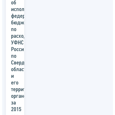
об
исполнении
федерального
бюджета
по
расходам
УФНС
России
по
Свердловской
области
и
его
территориальных
органов
за
2015