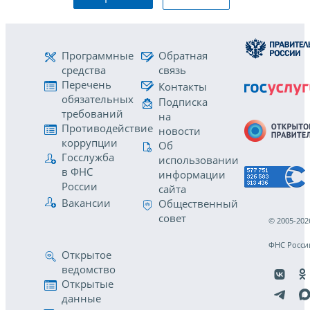
Программные
Обратная
средства
связь
Перечень
Контакты
обязательных
Подписка
требований
на
Противодействие
новости
коррупции
Об
Госслужба
использовании
в ФНС
информации
России
сайта
Вакансии
Общественный
совет
© 2005-202
ФНС Росси
Открытое
ведомство
Открытые
данные