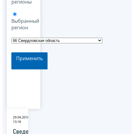
регионы
Выбранный
регион
Применить
29.04.2016
13:18
Сведения