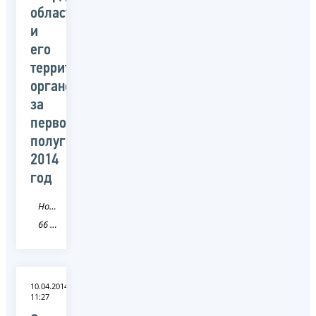
области
и
его
территориальных
органов
за
первое
полугодие
2014
год
Новость
66 Свердловская область
10.04.2014
11:27