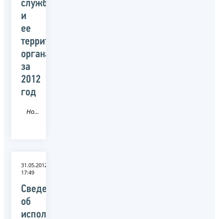
службой
и
ее
территориальными
органами
за
2012
год
Новость
31.05.2012
17:49
Сведения
об
исполнении