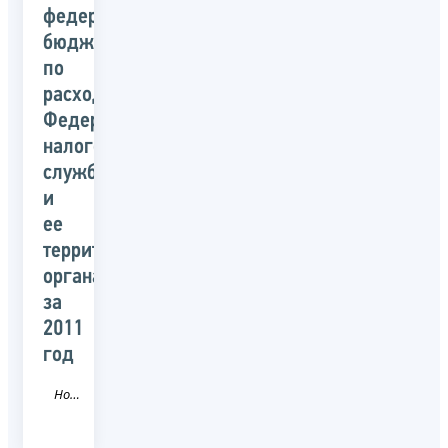
федерального
бюджета
по
расходам
Федеральной
налоговой
службой
и
ее
территориальными
органами
за
2011
год
Новость