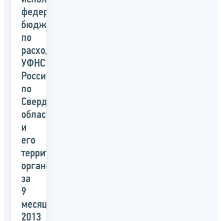
федерального
бюджета
по
расходам
УФНС
России
по
Свердловской
области
и
его
территориальных
органов
за
9
месяцев
2013