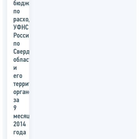
бюджета
по
расходам
УФНС
России
по
Свердловской
области
и
его
территориальных
органов
за
9
месяцев
2014
года