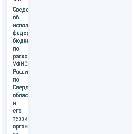
Сведения
об
исполнении
федерального
бюджета
по
расходам
УФНС
России
по
Свердловской
области
и
его
территориальных
органов