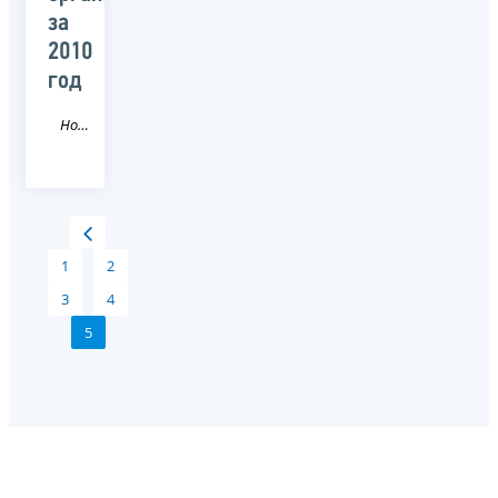
за
2010
год
Новость
1
2
3
4
5