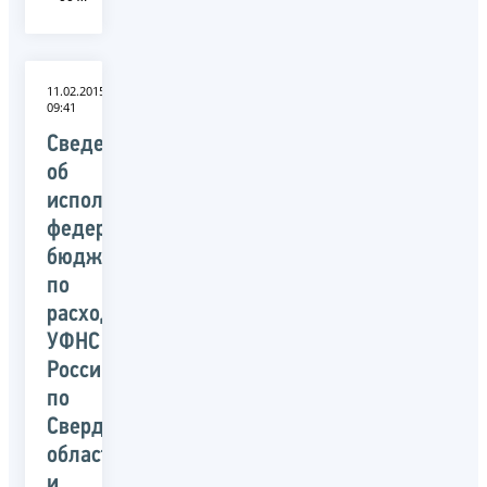
11.02.2015
09:41
Сведения
об
исполнении
федерального
бюджета
по
расходам
УФНС
России
по
Свердловской
области
и