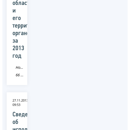
области
и
его
территориальных
органов
за
2013
год
Новость
66 Свердловская область
27.11.2013
09:53
Сведения
об
исполнении