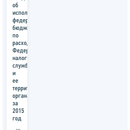
об
исполнении
федерального
бюджета
по
расходам
Федеральной
налоговой
службой
и
ее
территориальными
органами
за
2015
год