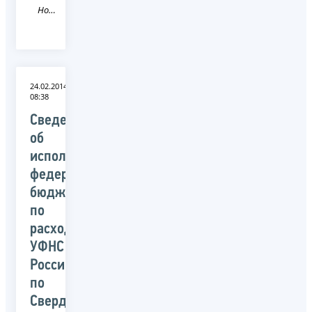
Новость
24.02.2014
08:38
Сведения
об
исполнении
федерального
бюджета
по
расходам
УФНС
России
по
Свердловской