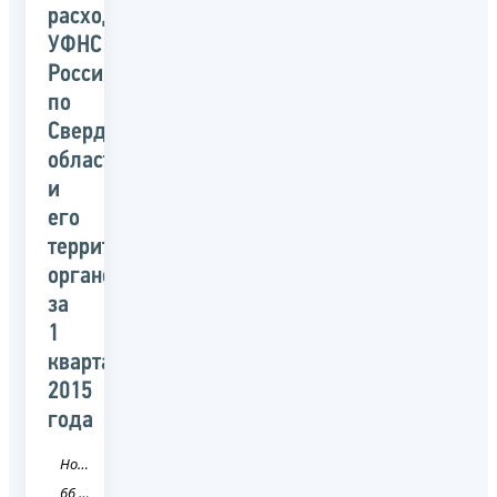
расходам
УФНС
России
по
Свердловской
области
и
его
территориальных
органов
за
1
квартал
2015
года
Новость
66 Свердловская область