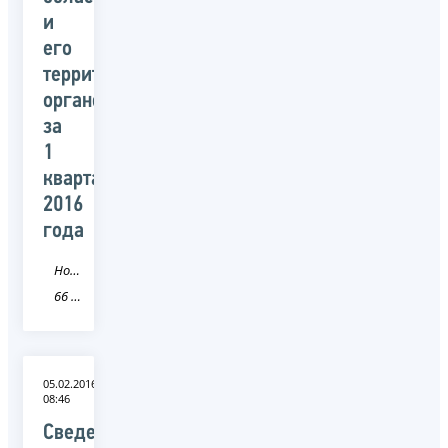
и
его
территориальных
органов
за
1
квартал
2016
года
Новость
66 Свердловская область
05.02.2016
08:46
Сведения