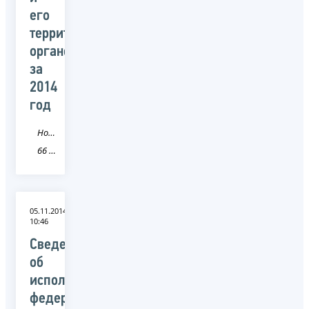
его
территориальных
органов
за
2014
год
Новость
66 Свердловская область
05.11.2014
10:46
Сведения
об
исполнении
федерального