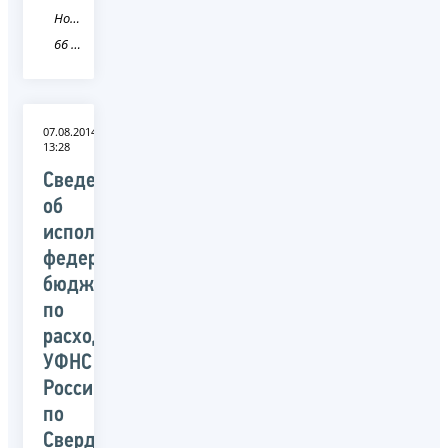
Новость
66 Свердловская область
07.08.2014
13:28
Сведения
об
исполнении
федерального
бюджета
по
расходам
УФНС
России
по
Свердловской