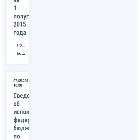
за
1
полугодие
2015
года
Новость
66 Свердловская область
07.05.2015
10:08
Сведения
об
исполнении
федерального
бюджета
по