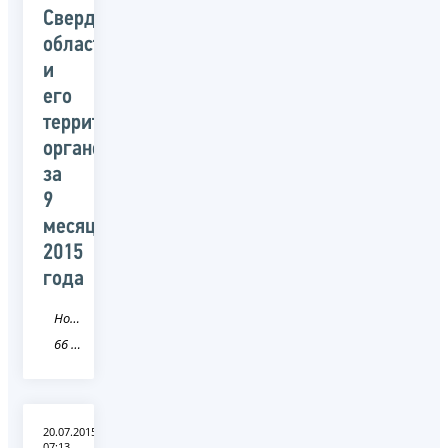
Свердловской
области
и
его
территориальных
органов
за
9
месяцев
2015
года
Новость
66 Свердловская область
20.07.2015
07:13