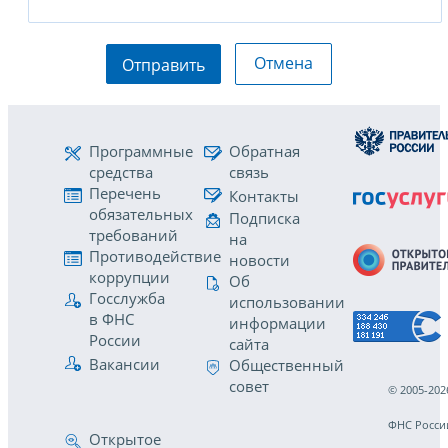
Отмена
Отправить
Программные
Обратная
средства
связь
Перечень
Контакты
обязательных
Подписка
требований
на
Противодействие
новости
коррупции
Об
Госслужба
использовании
в ФНС
информации
России
сайта
Вакансии
Общественный
совет
© 2005-202
ФНС Росси
Открытое