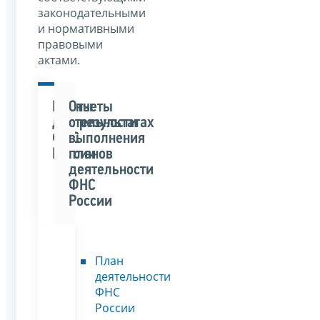
законодательными
и нормативными
правовыми
актами.
Планы
Отчеты
деятельности
о результатах
ФНС
выполнения
России
планов
деятельности
ФНС
России
План
деятельности
ФНС
России