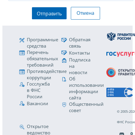
Отмена
Отправить
Программные
Обратная
средства
связь
Перечень
Контакты
обязательных
Подписка
требований
на
Противодействие
новости
коррупции
Об
Госслужба
использовании
в ФНС
информации
России
сайта
Вакансии
Общественный
совет
© 2005-202
ФНС Росси
Открытое
ведомство