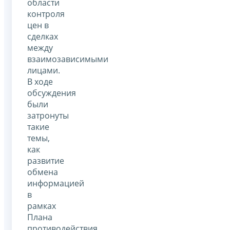
области
контроля
цен в
сделках
между
взаимозависимыми
лицами.
В ходе
обсуждения
были
затронуты
такие
темы,
как
развитие
обмена
информацией
в
рамках
Плана
противодействия