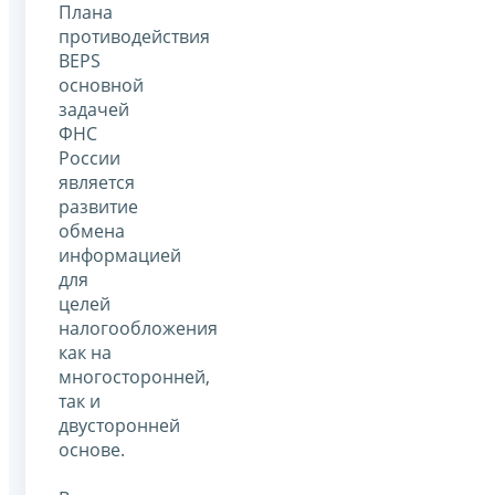
Плана
противодействия
BEPS
основной
задачей
ФНС
России
является
развитие
обмена
информацией
для
целей
налогообложения
как на
многосторонней,
так и
двусторонней
основе.