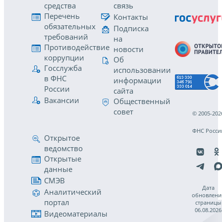
средства
связь
Перечень
Контакты
обязательных
Подписка
требований
на
Противодействие
новости
коррупции
Об
Госслужба
использовании
в ФНС
информации
России
сайта
Вакансии
Общественный
совет
© 2005-202
ФНС Росси
Открытое
ведомство
Открытые
данные
СМЭВ
Дата
Аналитический
обновлени
портал
страницы
06.08.2026
Видеоматериалы