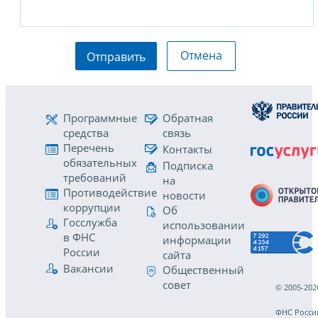
Отмена
Отправить
Программные
Обратная
средства
связь
Перечень
Контакты
обязательных
Подписка
требований
на
Противодействие
новости
коррупции
Об
Госслужба
использовании
в ФНС
информации
России
сайта
Вакансии
Общественный
совет
© 2005-202
ФНС Росси