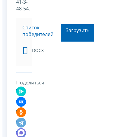
41-3-
48-54.
Список
Загрузить
победителей
DOCX
Поделиться: