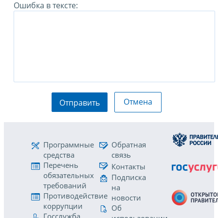
Ошибка в тексте:
Отмена
Отправить
Программные
Обратная
средства
связь
Перечень
Контакты
обязательных
Подписка
требований
на
Противодействие
новости
коррупции
Об
Госслужба