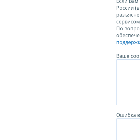
Если Вам
России (
разъясне
сервисо
По вопро
обеспече
поддержк
Ваше соо
Ошибка в 