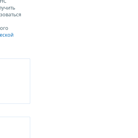
ФНС
лучить
зоваться
ого
ческой