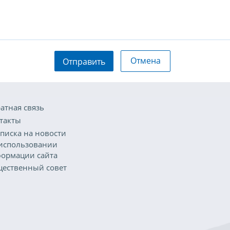
Отмена
Отправить
атная связь
такты
писка на новости
использовании
ормации сайта
ественный совет