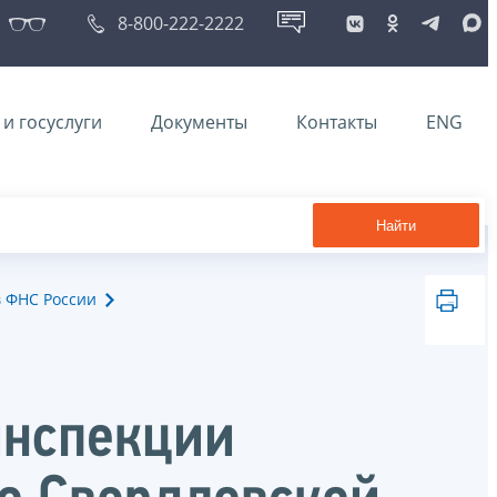
8-800-222-2222
и госуслуги
Документы
Контакты
ENG
Найти
в ФНС России
инспекции