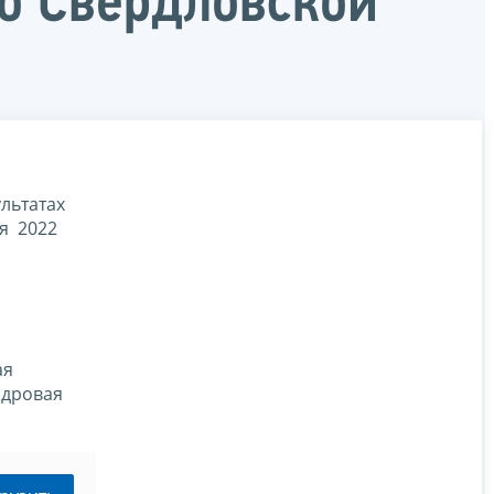
о Свердловской
льтатах
ря 2022
я
ая
адровая