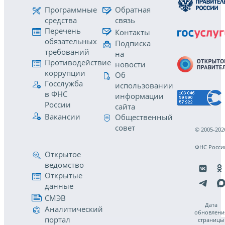
Программные
Обратная
средства
связь
Перечень
Контакты
обязательных
Подписка
требований
на
Противодействие
новости
коррупции
Об
Госслужба
использовании
в ФНС
информации
России
сайта
Вакансии
Общественный
совет
© 2005-202
ФНС Росси
Открытое
ведомство
Открытые
данные
СМЭВ
Дата
Аналитический
обновлени
портал
страницы