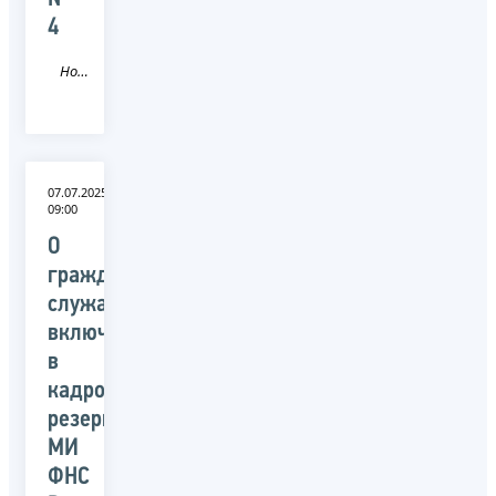
4
Новость
07.07.2025
09:00
О
гражданских
служащих,
включенных
в
кадровый
резерв
МИ
ФНС