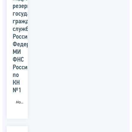
резерв
государственной
гражданской
службы
Российской
Федерации
МИ
ФНС
России
по
КН
№1
Новость