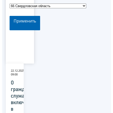
Применить
22.12.2025
09:00
О
гражданских
служащих,
включенных
в