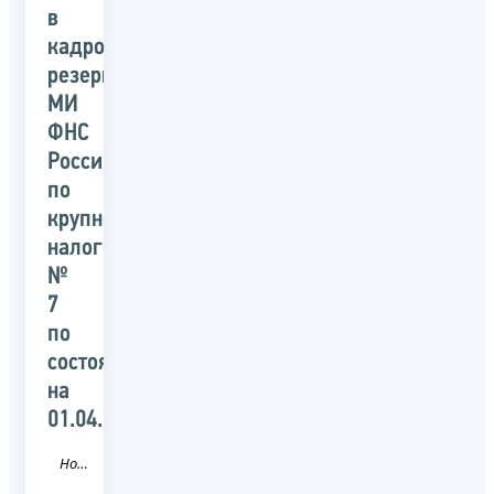
в
кадровый
резерв
МИ
ФНС
России
по
крупнейшим
налогоплательщикам
№
7
по
состоянию
на
01.04.2025
Новость