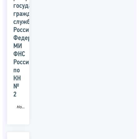
государственной
гражданской
службы
Российской
Федерации
МИ
ФНС
России
по
КН
№
2
Новость