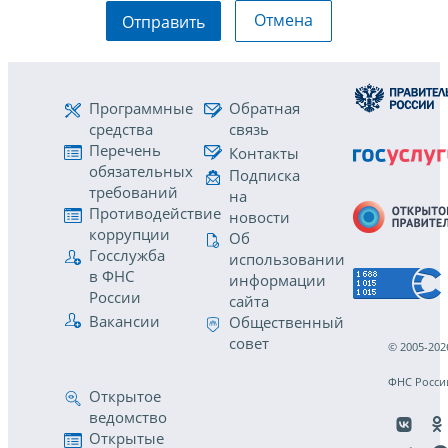
Отмена
Отправить
Программные
Обратная
средства
связь
Перечень
Контакты
обязательных
Подписка
требований
на
Противодействие
новости
коррупции
Об
Госслужба
использовании
в ФНС
информации
России
сайта
Вакансии
Общественный
совет
© 2005-202
ФНС Росси
Открытое
ведомство
Открытые