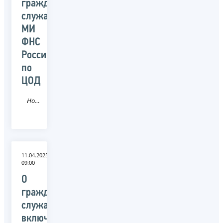
гражданских
служащих
МИ
ФНС
России
по
ЦОД
Новость
11.04.2025
09:00
О
гражданских
служащих,
включенных