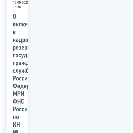
16.09.2025
16:38
О
включении
в
кадровый
резерв
государственной
гражданской
службы
Российской
Федерации
МРИ
ФНС
России
по
КН
№