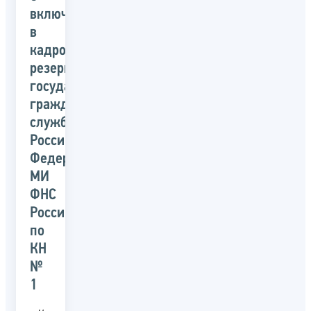
включении
в
кадровый
резерв
государственной
гражданской
службы
Российской
Федерации
МИ
ФНС
России
по
КН
№
1