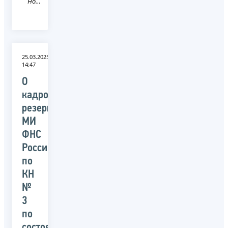
Новость
25.03.2025
14:47
О
кадровом
резерве
МИ
ФНС
России
по
КН
№
3
по
состоянию