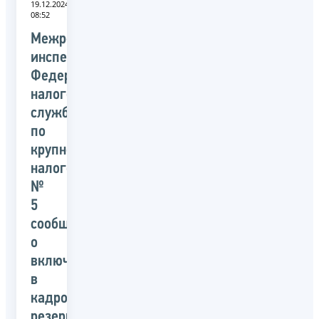
19.12.2024
08:52
Межрегиональной
инспекции
Федеральной
налоговой
службы
по
крупнейшим
налогоплательщикам
№
5
сообщает
о
включении
в
кадровый
резерв