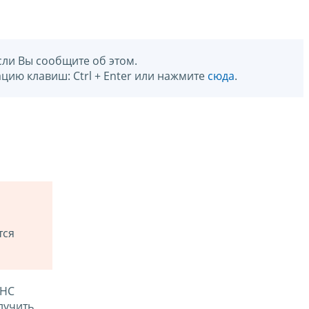
сли Вы сообщите об этом.
цию клавиш: Ctrl + Enter или нажмите
сюда
.
тся
ФНС
лучить