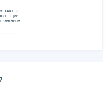
гиональные
 инспекции
 налоговых
?