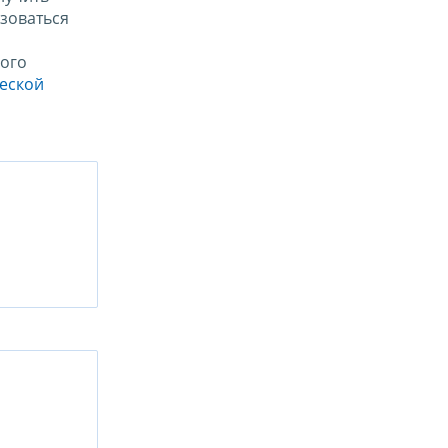
зоваться
ого
ческой