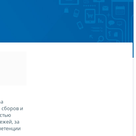
за
 сборов и
остью
ежей, за
петенции