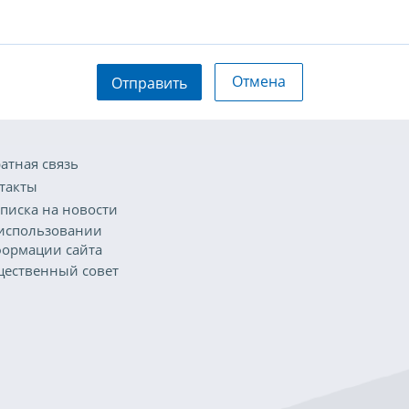
Отмена
Отправить
атная связь
такты
писка на новости
использовании
ормации сайта
ественный совет