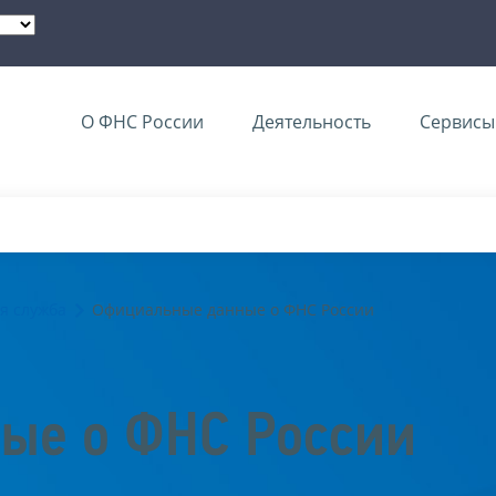
О ФНС России
Деятельность
Сервисы 
я служба
Официальные данные о ФНС России
ые о ФНС России