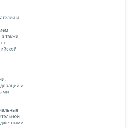
ателей и
нием
 а также
х о
сийской
ии,
едерации и
ными
риальные
ительной
бюджетными