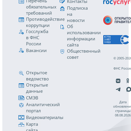
Перечень
Контакты
обязательных
Подписка
требований
на
Противодействие
новости
коррупции
Об
Госслужба
использовании
в ФНС
информации
России
сайта
Вакансии
Общественный
совет
© 2005-202
ФНС Росси
Открытое
ведомство
Открытые
данные
СМЭВ
Дата
Аналитический
обновлени
портал
страницы
08.08.2026
Видеоматериалы
Карта
сайта