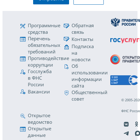
Программные
Обратная
средства
связь
Перечень
Контакты
обязательных
Подписка
требований
на
Противодействие
новости
коррупции
Об
Госслужба
использовании
в ФНС
информации
России
сайта
Вакансии
Общественный
совет
© 2005-202
ФНС Росси
Открытое
ведомство
Открытые
данные