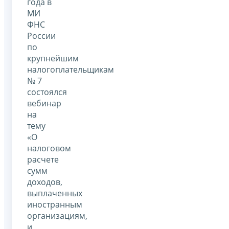
года в
МИ
ФНС
России
по
крупнейшим
налогоплательщикам
№ 7
состоялся
вебинар
на
тему
«О
налоговом
расчете
сумм
доходов,
выплаченных
иностранным
организациям,
и