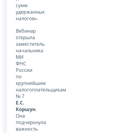
сумм
удержанных
налогов».
Вебинар
открыла
заместитель
начальника
МИ
ФНС
России
по
крупнейшим
налогоплательщикам
№ 7
Е.С.
Коршун
.
Она
подчеркнула
важность