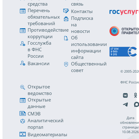
средства
связь
Перечень
Контакты
обязательных
Подписка
требований
на
Противодействие
новости
коррупции
Об
Госслужба
использовании
в ФНС
информации
России
сайта
Вакансии
Общественный
совет
© 2005-202
ФНС Росси
Открытое
ведомство
Открытые
данные
СМЭВ
Дата
Аналитический
обновлени
портал
страницы
10.08.2026
Видеоматериалы