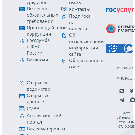
средства
связь
Перечень
Контакты
обязательных
Подписка
требований
на
Противодействие
новости
коррупции
Об
Госслужба
использовании
в ФНС
информации
России
сайта
Вакансии
Общественный
совет
© 2005-202
ФНС Росси
Открытое
ведомство
Открытые
данные
СМЭВ
Дата
Аналитический
обновлени
портал
страницы
07.10.2025
Видеоматериалы