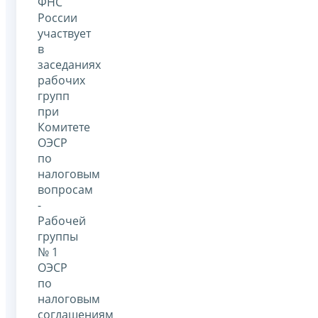
ФНС
России
участвует
в
заседаниях
рабочих
групп
при
Комитете
ОЭСР
по
налоговым
вопросам
-
Рабочей
группы
№ 1
ОЭСР
по
налоговым
соглашениям