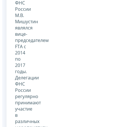
ФНС
России
М.В.
Мишустин
являлся
вице-
председателем
FTA с
2014
по
2017
годы.
Делегации
ФНС
России
регулярно
принимают
участие
в
различных