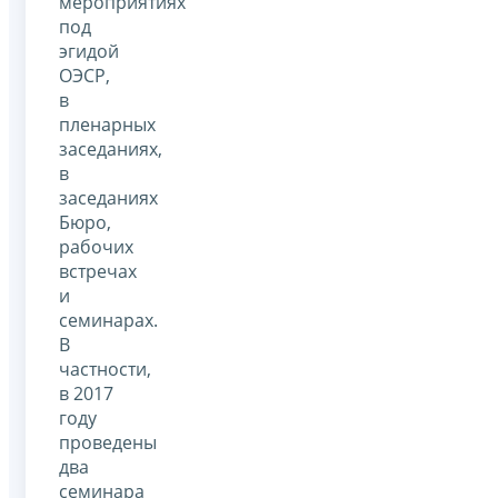
мероприятиях
под
эгидой
ОЭСР,
в
пленарных
заседаниях,
в
заседаниях
Бюро,
рабочих
встречах
и
семинарах.
В
частности,
в 2017
году
проведены
два
семинара