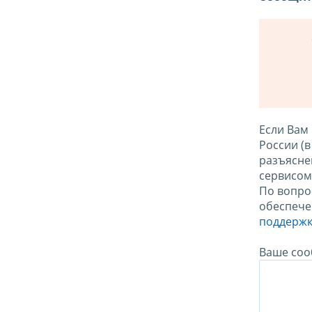
Если Вам
России (
разъясне
сервисо
По вопро
обеспече
поддержк
Ваше соо