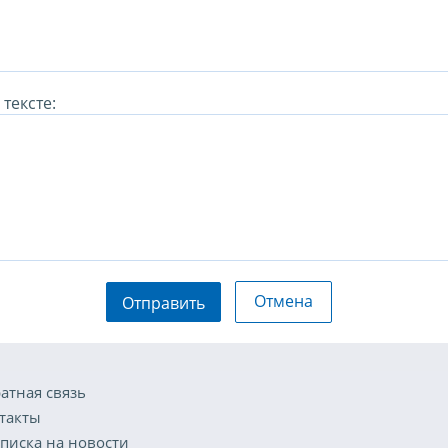
тексте:
Отмена
Отправить
атная связь
такты
писка на новости