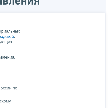
авления
ториальных
радской
,
вующих
авления,
России по
скому