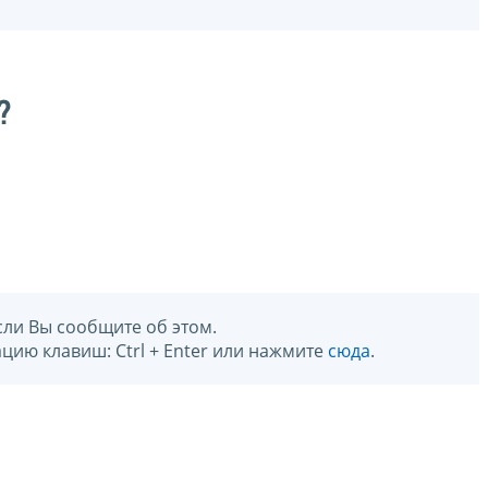
?
сли Вы сообщите об этом.
цию клавиш: Ctrl + Enter или нажмите
сюда
.