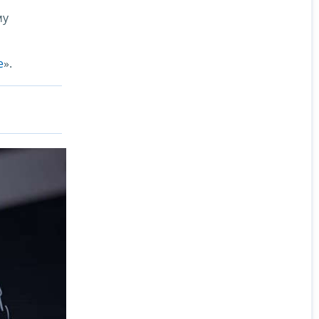
му
е
».