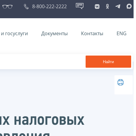
8-800-222-2222
и госуслуги
Документы
Контакты
ENG
Найти
ых налоговых