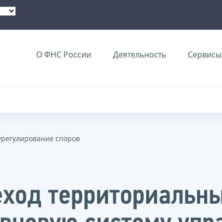
О ФНС России
Деятельность
Сервисы 
урегулирование споров
еход территориальн