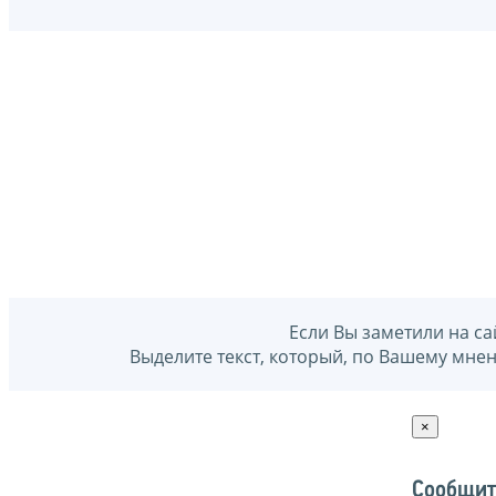
Если Вы заметили на са
Выделите текст, который, по Вашему мне
×
Сообщит