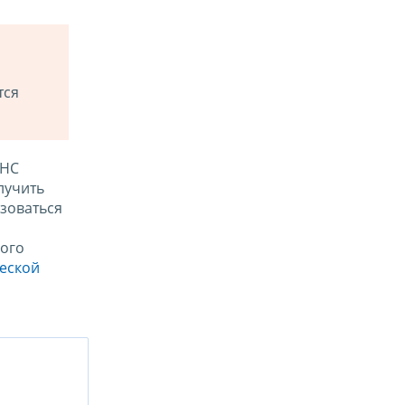
тся
ФНС
лучить
зоваться
ого
ческой