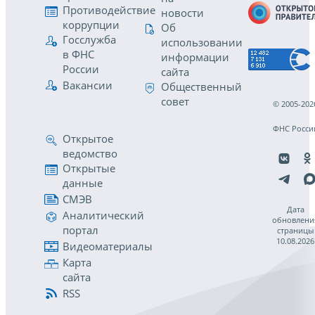
Противодействие
новости
коррупции
Об
Госслужба
использовании
в ФНС
информации
России
сайта
Вакансии
Общественный
совет
© 2005-202
ФНС Росси
Открытое
ведомство
Открытые
данные
СМЭВ
Дата
Аналитический
обновлени
портал
страницы
10.08.2026
Видеоматериалы
Карта
сайта
RSS