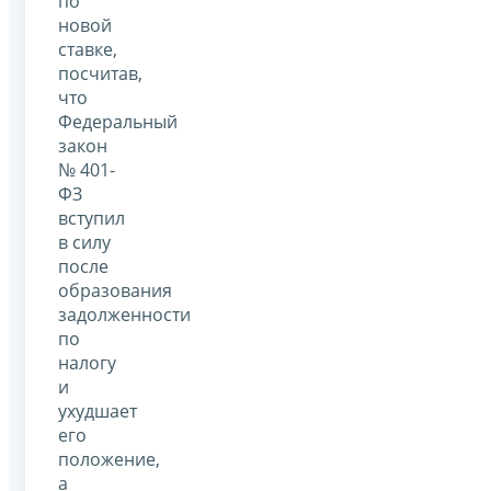
по
новой
ставке,
посчитав,
что
Федеральный
закон
№ 401-
ФЗ
вступил
в силу
после
образования
задолженности
по
налогу
и
ухудшает
его
положение,
а