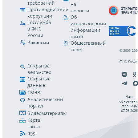
требований
на
Противодействие
новости
коррупции
Об
Госслужба
использовании
в ФНС
информации
России
сайта
Вакансии
Общественный
совет
© 2005-202
ФНС Росси
Открытое
ведомство
Открытые
данные
СМЭВ
Дата
Аналитический
обновлени
портал
страницы
07.08.2026
Видеоматериалы
Карта
сайта
RSS