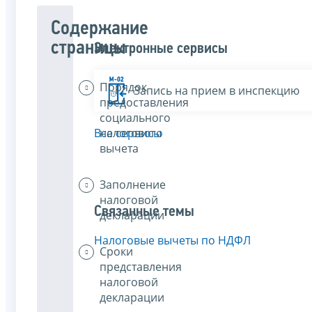
Содержание
страницы
Электронные сервисы
Порядок
Запись на прием в инспекцию
предоставления
социального
налогового
Все сервисы
вычета
Заполнение
налоговой
Связанные темы
декларации
Налоговые вычеты по НДФЛ
Сроки
представления
налоговой
декларации