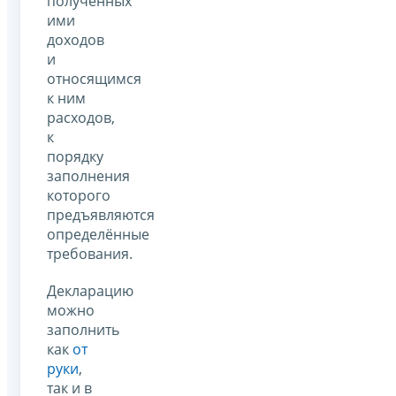
полученных
ими
доходов
и
относящимся
к ним
расходов,
к
порядку
заполнения
которого
предъявляются
определённые
требования.
Декларацию
можно
заполнить
как
от
руки
,
так и в