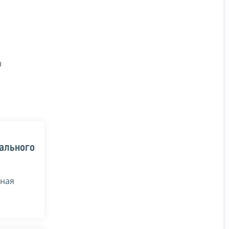
ы
ального
иная