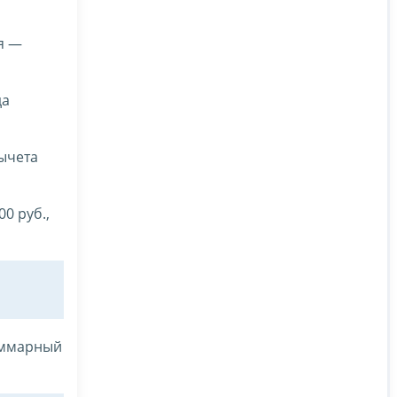
я —
да
вычета
0 руб.,
суммарный