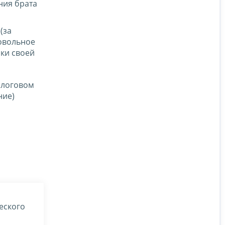
ния брата
(за
ровольное
ки своей
алоговом
ние)
еского