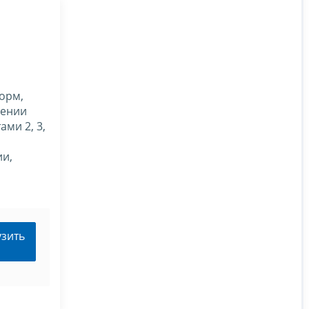
орм,
дении
ми 2, 3,
ии,
узить