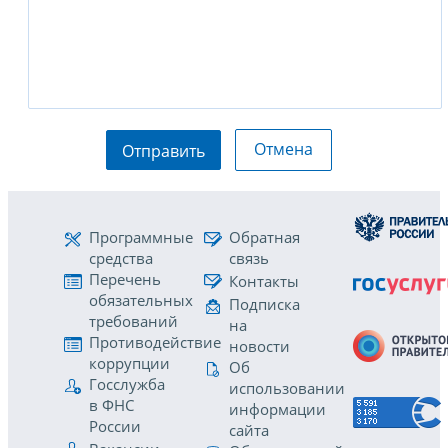
Отмена
Отправить
Программные
Обратная
средства
связь
Перечень
Контакты
обязательных
Подписка
требований
на
Противодействие
новости
коррупции
Об
Госслужба
использовании
в ФНС
информации
России
сайта