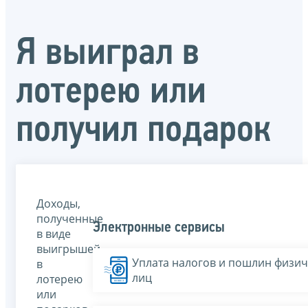
Я выиграл в
лотерею или
получил подарок
Доходы,
полученные
Электронные сервисы
в виде
выигрышей
Уплата налогов и пошлин физич
в
лиц
лотерею
или