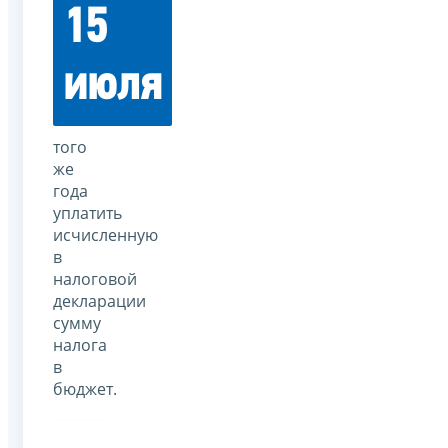
15
июля
того
же
года
уплатить
исчисленную
в
налоговой
декларации
сумму
налога
в
бюджет.