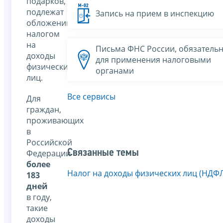
подарков,
подлежат
Запись на прием в инспекцию
обложению
налогом
на
Письма ФНС России, обязатель
доходы
для применения налоговыми
физических
органами
лиц.
Все сервисы
Для
граждан,
проживающих
в
Российской
Связанные темы
Федерации
более
Налог на доходы физических лиц (НДФ
183
дней
в году,
такие
доходы