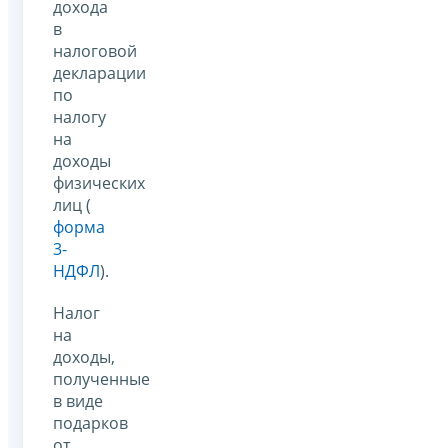
дохода
в
налоговой
декларации
по
налогу
на
доходы
физических
лиц (
форма
3-
НДФЛ
).
Налог
на
доходы,
полученные
в виде
подарков
от