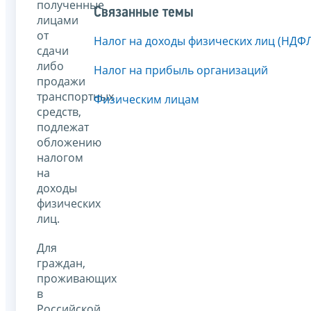
полученные
Связанные темы
лицами
от
Налог на доходы физических лиц (НДФ
сдачи
либо
Налог на прибыль организаций
продажи
транспортных
Физическим лицам
средств,
подлежат
обложению
налогом
на
доходы
физических
лиц.
Для
граждан,
проживающих
в
Российской