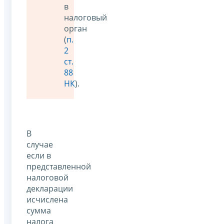
в
налоговый
орган
(
п.
2
ст.
88
НК
).
В
случае
если в
представленной
налоговой
декларации
исчислена
сумма
налога