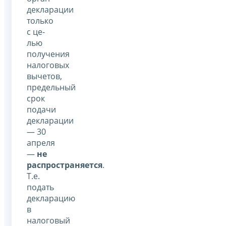
декларации
только
с це­
лью
получения
налоговых
вычетов,
предельный
срок
подачи
декларации
— 30
апреля
—
не
распространяется
.
Т.е.
подать
декларацию
в
налоговый