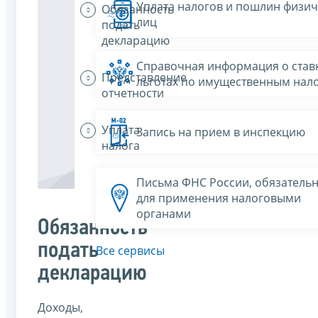
Уплата налогов и пошлин физич
Обязанность
лиц
подать
декларацию
Справочная информация о ставк
Представление
льготах по имущественным нал
отчетности
Уплата
Запись на прием в инспекцию
налога
Письма ФНС России, обязатель
для применения налоговыми
органами
Обязанность
подать
Все сервисы
декларацию
Доходы,