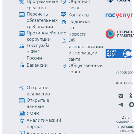
Программные
Обратная
средства
связь
Перечень
Контакты
обязательных
Подписка
требований
на
Противодействие
новости
коррупции
Об
Госслужба
использовании
в ФНС
информации
России
сайта
Вакансии
Общественный
совет
© 2005-202
ФНС Росси
Открытое
ведомство
Открытые
данные
СМЭВ
Дата
Аналитический
обновлени
портал
страницы
07.08.2026
Видеоматериалы