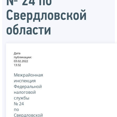
№ 24 по
Свердловской
области
Дата
публикации:
03.02.2022
13:32
Межрайонная
инспекция
Федеральной
налоговой
службы
№ 24
по
Свердловской