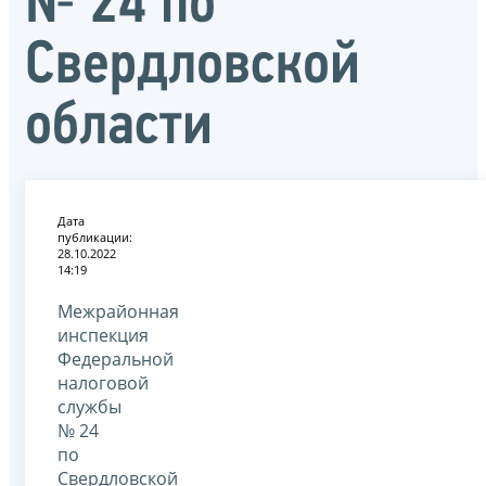
№ 24 по
Свердловской
области
Дата
публикации:
28.10.2022
14:19
Межрайонная
инспекция
Федеральной
налоговой
службы
№ 24
по
Свердловской