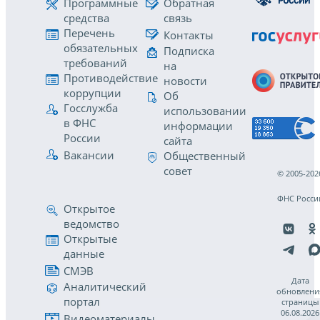
Программные
Обратная
средства
связь
Перечень
Контакты
обязательных
Подписка
требований
на
Противодействие
новости
коррупции
Об
Госслужба
использовании
в ФНС
информации
России
сайта
Вакансии
Общественный
совет
© 2005-202
ФНС Росси
Открытое
ведомство
Открытые
данные
СМЭВ
Дата
Аналитический
обновлени
портал
страницы
06.08.2026
Видеоматериалы