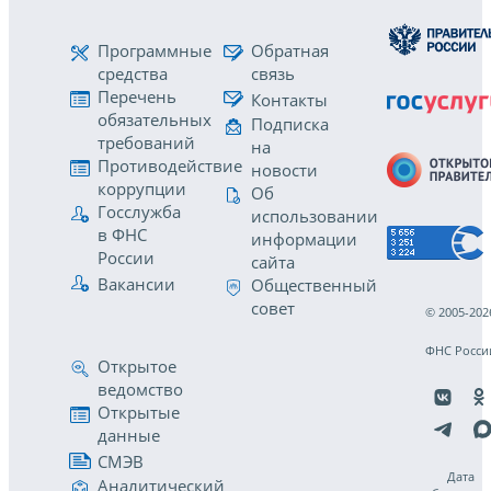
Программные
Обратная
средства
связь
Перечень
Контакты
обязательных
Подписка
требований
на
Противодействие
новости
коррупции
Об
Госслужба
использовании
в ФНС
информации
России
сайта
Вакансии
Общественный
совет
© 2005-202
ФНС Росси
Открытое
ведомство
Открытые
данные
СМЭВ
Дата
Аналитический