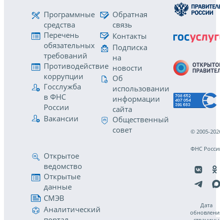
Программные
Обратная
средства
связь
Перечень
Контакты
обязательных
Подписка
требований
на
Противодействие
новости
коррупции
Об
Госслужба
использовании
в ФНС
информации
России
сайта
Вакансии
Общественный
совет
© 2005-202
ФНС Росси
Открытое
ведомство
Открытые
данные
СМЭВ
Дата
Аналитический
обновлени
портал
страницы